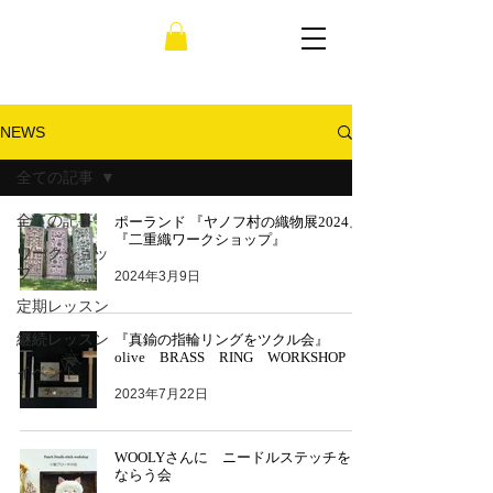
NEWS
全ての記事
全ての記事
ポーランド 『ヤノフ村の織物展2024』
『二重織ワークショップ』
ワークショッ
プ
2024年3月9日
定期レッスン
継続レッスン
『真鍮の指輪リングをツクル会』
olive BRASS RING WORKSHOP
イベント
2023年7月22日
WOOLYさんに ニードルステッチを
ならう会