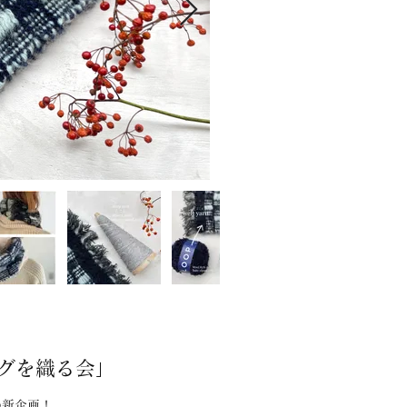
ッグを織る会」
の新企画！