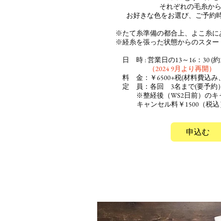
それぞれの毛糸から
お好きな色をお選び、ご予約
※たて糸準備の都
合上、よこ糸に
​ ※経糸を張った状態からのスター
日 時 :
営業日の
13～16：30 (
約
（2024 9月より再開）
料 金：￥6500+税(材料費込み
定 員：各回 3
名まで(要予
※整経後（WS2日前）のキ
キャンセル料￥1500（税
申込む