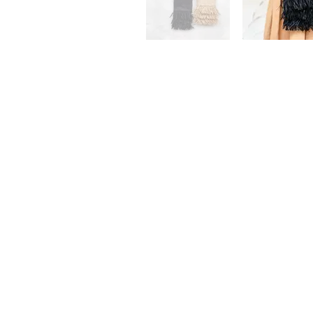
010f8027cf7d50945341bf6ce