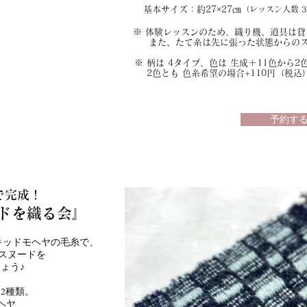
基本サイズ：約27×27㎝
（レッスン人数 3
※ 体験レッスンのため、織り機、道具は
また、たて糸は先に張った状態からのス
※ 柄は 4タイプ、色は 生成＋11色から2
1/6
​ 2色とも 色糸希望の場合+110円（税込
予約す
で完成！
ドを織
る会』
キッドモヘヤの毛糸で、
スヌードを
ょう♪
2種類。
モヘヤ