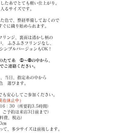
とした糸で
とても軽い仕上がり。
も入るサイズです。
いた色で、整経準備しておくので
すぐに織り始められます。
フリンジ、
裏面は透かし柄の
が、 ふさふさフリンジなし、
シンプルバージョンもOK！
のたて糸 ➀～➇の中から、
でご連絡ください。
は、当日、指定糸の中から
2色
選びます。
でも安心してご参加ください。
現在休止中）
～16：30（所要約3.5時間）
ご予約は来店3日前まで） ​
材料費、税込）​
0㎝
って、多少サイズは前後します。