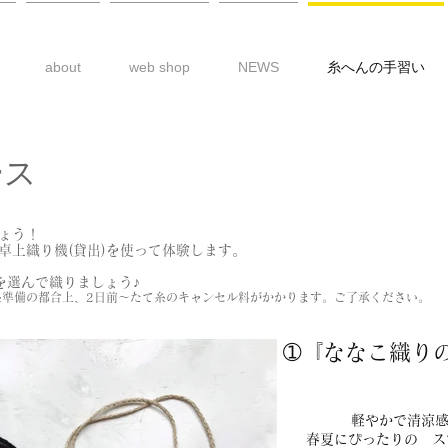
about
web shop
NEWS
糸へんの手習い
ース
ょう！
卓上織り機(貸出)を使って体験します。
を選んで織りましょう♪
準備の都合上、2日前
～たて糸のキャンセル料がかかります。ご了承ください。
➀『ななこ織
り
軽やかで清涼
春夏にぴったりの
スマ