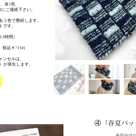
、各1色
時にご連絡下さい。
あう色で整経します。
トです。
3.5時間）
、税込￥7150)
約）
ャンセルは、
込）が発生します。
​④「春夏バ
春夏向け