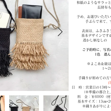
和紙のようなサラッ
長財布
予め、お選びいただ
手ぶらで来て、
表面は、ふさふさ
基本デザインです
透かし柄なしの 
ご予約時に、写真
1色
選ん
※よこ糸＆紐
1～
手織りが初めての方
（
日 時：営
業日の13時
（※準備の都合上、
料 金：￥6000（
基本サイズ：13㎝×2
※織
りあがりによ