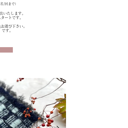
名/回まで）
貸出いたします。
タートです。
色
お選び下さい。
）です。
る