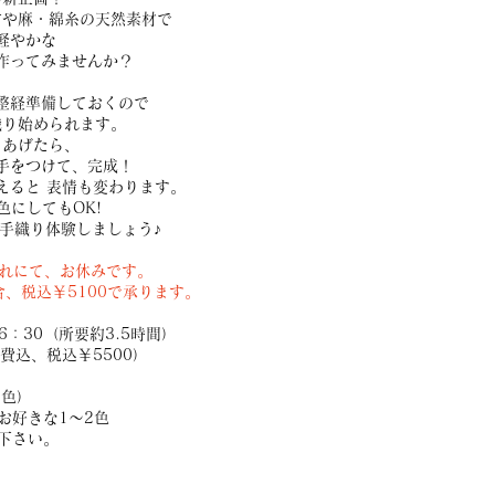
竹や麻・綿糸の天然素材で
軽やかな
作ってみませんか？
整経準備しておくので
織り始められます。
りあげたら、
手をつけて、完成！
えると 表情も変わります。
色にしてもOK!
手織り体験しましょう♪
れにて、お休みです。
、税込￥5100で承ります。
6：30（所要約3.5時間）
、税込￥5500）​
色）
好きな1～2色
さい。