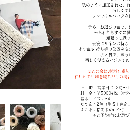
紙のように加工された、
涼しくて
ワンマイルバッグを
予め、お選びの色で、
来られたらすぐに
頑張って織
最後にリネンの持ち
糸の色や 持ち手の位置を変
表と裏で、違う
楽しく使えるハジメての
※この会は,
材料在庫切
在庫色で生地を織るだけの場合
日 時：営業日の13時～1
料 金：￥5000+税（材料費込
基本サイズ：A4
たて糸：2色（生成＋色糸1
よこ糸：指定糸の中から、お
​ ＊ご予約時にお選び下