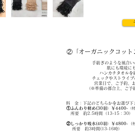
1083e8703f4095236.jpg
②
「オーガニックコット
手紡ぎのような風合い
肌にも環境に
ハンカチタオルを
チェックやストライプ
営業日で、ご予約、
（※準備の都合上、ご予
料 金
：下記のどちらかをお選び下
①ふんわり軽め(30羽）
￥4400-
（
所要 約2.5時間（13-15：30）
②しっかり吸水(40羽）￥4800-
（
所要 約3時間(13-1
6時）