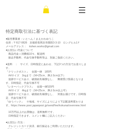
​特定商取引法に基づく表記
●販売事業者：いとへん / まえかわゆうこ
住所：〒617-0826 京都府長岡京市開田3-3-10 ロングヒル1Ｆ
メールアドレス：
itohen.works@gmail.com
●お支払い代金について
商品代金＋消費税10％、配送料
振込手数料、代金引換手数料等は、別途ご負担ください。
●送料 ： サイズ、日時指定にあわせ、下記3つの方法でお送りしま
す。
『クリックポスト』 全国一律 185円
A4サイズ 1kgまで（34×25cm、厚さ3cm以下）
追跡サービスあり、破損紛失補償なし、 郵便受け投函となりま
す。日時指定、代金引換不可
『レターパックプラス』 全国一律520円
A4サイズ 4kgまで（34×25cm、厚さ3cm以上可）
追跡サービスあり、破損紛失補償なし、 対面お届けです。日時指
定、代金引換不可
『ゆうパック』 ※地域、サイズによりにより下記配送料変わりま
す。
https://www.post.japanpost.jp/send/fee/kokunai/overview.html
10万円以上のお買物は、送料無料です。
日時指定できます。コメント欄にご記入ください
●お支払い方法：
クレジットカード決済、銀行振込をご利用いただけます。