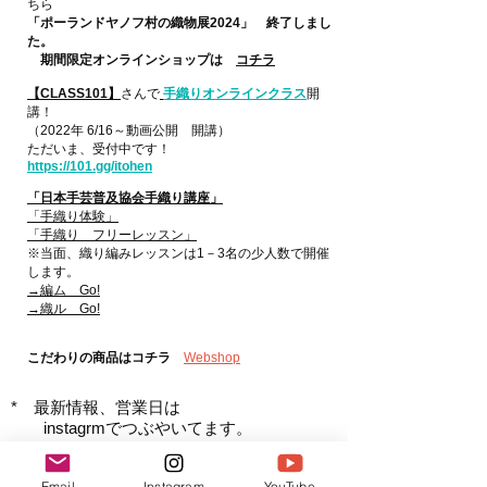
ちら
「ポーランドヤノフ村の織物展2024」 終了しまし
た。
期間限定オンラインショップは
コチラ
【CLASS101】
さんで
手織りオンラインクラス
開
講！
（2022年 6/16～動画公開 開講）
​ただいま、受付中です！
https://101.gg/itohen
「日本手芸普及協会手織り講座」
「手織り体験」
サマーバ
「手織り フリーレッスン」
※当面、
織り
編みレッスンは1－3名
の少人数で開催
します。
→編ム Go!
→織ル Go!
こだわりの商品はコチラ
Webshop
* 最新情報、営業日は
instagrmで
つぶやいてます。
​
コチラ→
ig
Email
Instagram
YouTube