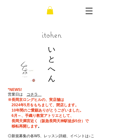
itohen
い
と
へ
ん
/20​/8
*NEWS!
営業日は
コチラ
​​
※長岡京ロングヒルの、実店舗は
2024年5月をもちまして、閉店します。
10年間のご愛顧ありがとうございました。
6月～、手織り教室アトリエとして、
長岡天満宮近く（阪急長岡天神駅徒歩5分）で
移転再開します
。
◎新規募集の各WS、レッスン詳細、イベントは↓こ